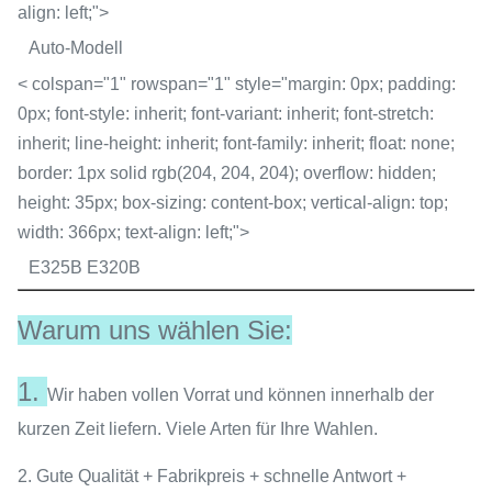
align: left;">
Auto-Modell
< colspan="1" rowspan="1" style="margin: 0px; padding:
0px; font-style: inherit; font-variant: inherit; font-stretch:
inherit; line-height: inherit; font-family: inherit; float: none;
border: 1px solid rgb(204, 204, 204); overflow: hidden;
height: 35px; box-sizing: content-box; vertical-align: top;
width: 366px; text-align: left;">
E325B E320B
Warum uns wählen Sie:
1.
Wir haben vollen Vorrat und können innerhalb der
kurzen Zeit liefern. Viele Arten für Ihre Wahlen.
2. Gute Qualität + Fabrikpreis + schnelle Antwort +