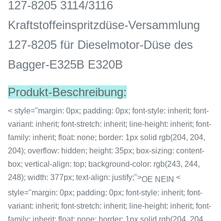
127-8205 3114/3116
Kraftstoffeinspritzdüse-Versammlung
127-8205 für Dieselmotor-Düse des
Bagger-E325B E320B
Produkt-Beschreibung:
< style="margin: 0px; padding: 0px; font-style: inherit; font-
variant: inherit; font-stretch: inherit; line-height: inherit; font-
family: inherit; float: none; border: 1px solid rgb(204, 204,
204); overflow: hidden; height: 35px; box-sizing: content-
box; vertical-align: top; background-color: rgb(243, 244,
248); width: 377px; text-align: justify;">
<
OE NEIN
style="margin: 0px; padding: 0px; font-style: inherit; font-
variant: inherit; font-stretch: inherit; line-height: inherit; font-
family: inherit; float: none; border: 1px solid rgb(204, 204,