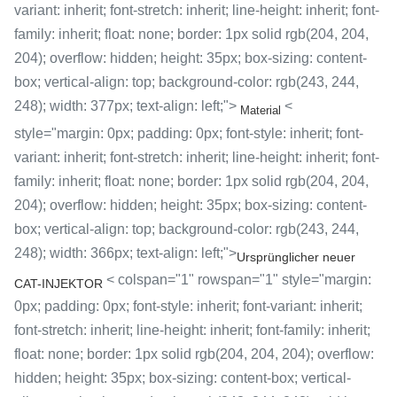
variant: inherit; font-stretch: inherit; line-height: inherit; font-
family: inherit; float: none; border: 1px solid rgb(204, 204,
204); overflow: hidden; height: 35px; box-sizing: content-
box; vertical-align: top; background-color: rgb(243, 244,
248); width: 377px; text-align: left;">
<
Material
style="margin: 0px; padding: 0px; font-style: inherit; font-
variant: inherit; font-stretch: inherit; line-height: inherit; font-
family: inherit; float: none; border: 1px solid rgb(204, 204,
204); overflow: hidden; height: 35px; box-sizing: content-
box; vertical-align: top; background-color: rgb(243, 244,
248); width: 366px; text-align: left;">
Ursprünglicher neuer
< colspan="1" rowspan="1" style="margin:
CAT-INJEKTOR
0px; padding: 0px; font-style: inherit; font-variant: inherit;
font-stretch: inherit; line-height: inherit; font-family: inherit;
float: none; border: 1px solid rgb(204, 204, 204); overflow:
hidden; height: 35px; box-sizing: content-box; vertical-