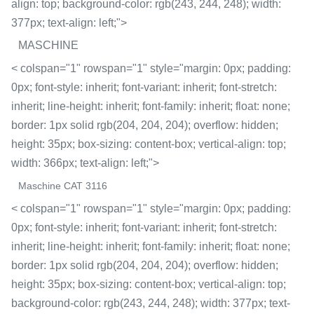
align: top; background-color: rgb(243, 244, 248); width:
377px; text-align: left;">
MASCHINE
< colspan="1" rowspan="1" style="margin: 0px; padding:
0px; font-style: inherit; font-variant: inherit; font-stretch:
inherit; line-height: inherit; font-family: inherit; float: none;
border: 1px solid rgb(204, 204, 204); overflow: hidden;
height: 35px; box-sizing: content-box; vertical-align: top;
width: 366px; text-align: left;">
Maschine CAT 3116
< colspan="1" rowspan="1" style="margin: 0px; padding:
0px; font-style: inherit; font-variant: inherit; font-stretch:
inherit; line-height: inherit; font-family: inherit; float: none;
border: 1px solid rgb(204, 204, 204); overflow: hidden;
height: 35px; box-sizing: content-box; vertical-align: top;
background-color: rgb(243, 244, 248); width: 377px; text-