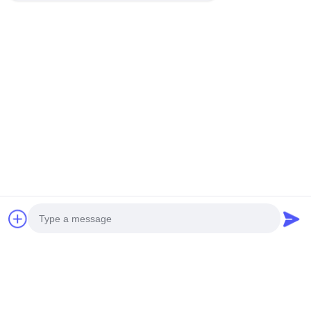
Kontakt-Detail:
FÜGEN Sie hinzu: Huangpu-Maschinerie-Stadt,
No.585-A, No.138, Südoststraße, Huangpu-Bezirk,
Guangzhou-Stadt,
Provinz Guangdong
Mobiltelefon: +86 13790195672 Whatsapp:: +86
13790195672
E-Mail: edwardswilliam1988@gmail.com
Schlagworte
Photo
Allgemeine Schienen-Kraftstoffeinspritzdüse