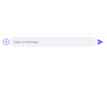
FÜGEN Sie hinzu: Huangpu-Maschinerie-Stadt,
No.585-A, No.138, Südoststraße, Huangpu-Bezirk,
Guangzhou-Stadt,
Provinz Guangdong
Mobiltelefon: +86 13790195672 Whatsapp:: +86
13790195672
E-Mail: edwardswilliam1988@gmail.com
Schlagworte
Photo
Allgemeine Schienen-Kraftstoffeinspritzdüse
Cat Diesel Injectors
Dieselkraftstoff-Injektor
Video Call
Audio Call
Verwandte Produkte