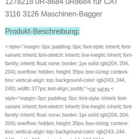
1278218 0R-8684 0R8684 für CAT
3116 3126 Maschinen-Bagger
Produkt-Beschreibung:
< style="margin: 0px; padding: 0px; font-style: inherit; font-
variant: inherit; font-stretch: inherit; line-height: inherit; font-
family: inherit; float: none; border: 1px solid rgb(204, 204,
204); overflow: hidden; height: 35px; box-sizing: content-
box; vertical-align: top; background-color: rgb(243, 244,
248); width: 377px; text-align: justify;">
<
OE NEIN
style="margin: 0px; padding: 0px; font-style: inherit; font-
variant: inherit; font-stretch: inherit; line-height: inherit; font-
family: inherit; float: none; border: 1px solid rgb(204, 204,
204); overflow: hidden; height: 35px; box-sizing: content-
box; vertical-align: top; background-color: rgb(243, 244,