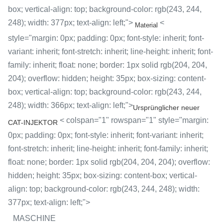
box; vertical-align: top; background-color: rgb(243, 244,
248); width: 377px; text-align: left;">
<
Material
style="margin: 0px; padding: 0px; font-style: inherit; font-
variant: inherit; font-stretch: inherit; line-height: inherit; font-
family: inherit; float: none; border: 1px solid rgb(204, 204,
204); overflow: hidden; height: 35px; box-sizing: content-
box; vertical-align: top; background-color: rgb(243, 244,
248); width: 366px; text-align: left;">
Ursprünglicher neuer
< colspan="1" rowspan="1" style="margin:
CAT-INJEKTOR
0px; padding: 0px; font-style: inherit; font-variant: inherit;
font-stretch: inherit; line-height: inherit; font-family: inherit;
float: none; border: 1px solid rgb(204, 204, 204); overflow:
hidden; height: 35px; box-sizing: content-box; vertical-
align: top; background-color: rgb(243, 244, 248); width:
377px; text-align: left;">
MASCHINE