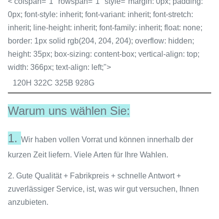
< colspan="1" rowspan="1" style="margin: 0px; padding:
0px; font-style: inherit; font-variant: inherit; font-stretch:
inherit; line-height: inherit; font-family: inherit; float: none;
border: 1px solid rgb(204, 204, 204); overflow: hidden;
height: 35px; box-sizing: content-box; vertical-align: top;
width: 366px; text-align: left;">
120H 322C 325B 928G
Warum uns wählen Sie:
1.
Wir haben vollen Vorrat und können innerhalb der
kurzen Zeit liefern. Viele Arten für Ihre Wahlen.
2. Gute Qualität + Fabrikpreis + schnelle Antwort +
zuverlässiger Service, ist, was wir gut versuchen, Ihnen
anzubieten.