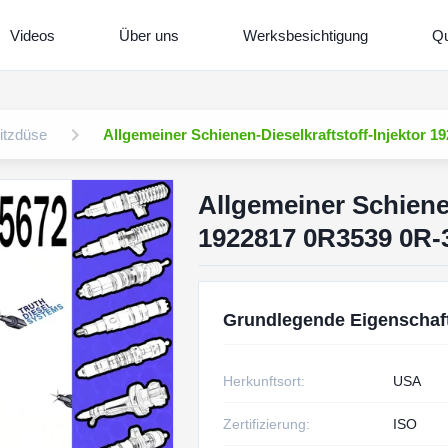
Videos
Über uns
Werksbesichtigung
Qu
ritzdüse
Allgemeiner Schienen-Dieselkraftstoff-Injektor 
Allgemeiner Schienen
1922817 0R3539 0R-3
Grundlegende Eigenschaf
Herkunftsort:
USA
Zertifizierung:
ISO