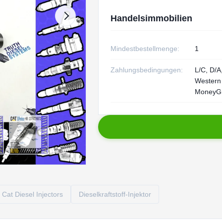
Handelsimmobilien
Mindestbestellmenge:
1
Zahlungsbedingungen:
L/C, D/A,
Western
MoneyG
Cat Diesel Injectors
Dieselkraftstoff-Injektor