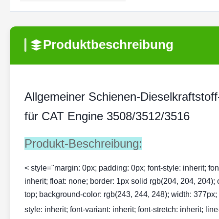
Produktbeschreibung
Allgemeiner Schienen-Dieselkraftsto
für CAT Engine 3508/3512/3516
Produkt-Beschreibung:
< style="margin: 0px; padding: 0px; font-style: inherit; font-v
inherit; float: none; border: 1px solid rgb(204, 204, 204);
top; background-color: rgb(243, 244, 248); width: 377px; te
style: inherit; font-variant: inherit; font-stretch: inherit; li