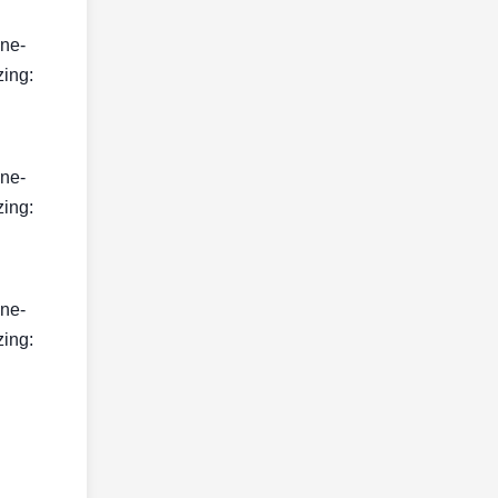
ine-
zing:
ine-
zing:
ine-
zing: