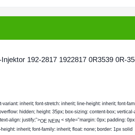
ff-Injektor 192-2817 1922817 0R3539 0R-3
ariant: inherit; font-stretch: inherit; line-height: inherit; font-fam
 overflow: hidden; height: 35px; box-sizing: content-box; vertical-
xt-align: justify;">
< style="margin: 0px; padding: 0px;
OE NEIN
ne-height: inherit; font-family: inherit; float: none; border: 1px solid