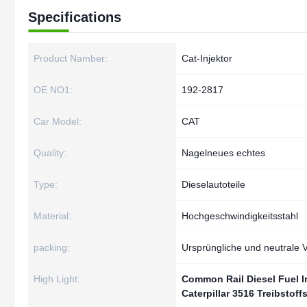
Specifications
Product Namber:
Cat-Injektor
OE NO1:
192-2817
Car Model:
CAT
Quality:
Nagelneues echtes
Type:
Dieselautoteile
Material:
Hochgeschwindigkeitsstahl
packing:
Ursprüngliche und neutrale
High Light:
Common Rail Diesel Fuel I
Caterpillar 3516 Treibstoff