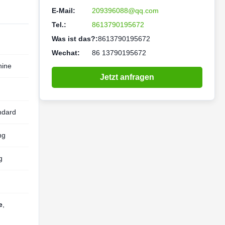
E-Mail:
209396088@qq.com
Tel.:
8613790195672
Was ist das?:
8613790195672
Wechat:
86 13790195672
hine
Jetzt anfragen
ndard
ng
g
e
,