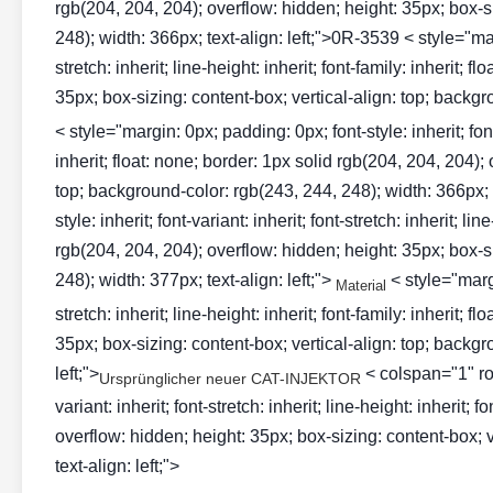
rgb(204, 204, 204); overflow: hidden; height: 35px; box-si
248); width: 366px; text-align: left;">0R-3539 < style="marg
stretch: inherit; line-height: inherit; font-family: inherit;
35px; box-sizing: content-box; vertical-align: top; backgro
< style="margin: 0px; padding: 0px; font-style: inherit; font-v
inherit; float: none; border: 1px solid rgb(204, 204, 204);
top; background-color: rgb(243, 244, 248); width: 366px; 
style: inherit; font-variant: inherit; font-stretch: inherit; li
rgb(204, 204, 204); overflow: hidden; height: 35px; box-si
248); width: 377px; text-align: left;">
< style="margi
Material
stretch: inherit; line-height: inherit; font-family: inherit;
35px; box-sizing: content-box; vertical-align: top; backgr
left;">
< colspan="1" row
Ursprünglicher neuer CAT-INJEKTOR
variant: inherit; font-stretch: inherit; line-height: inherit; 
overflow: hidden; height: 35px; box-sizing: content-box; v
text-align: left;">