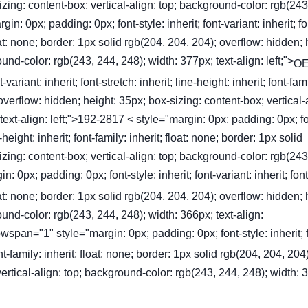
zing: content-box; vertical-align: top; background-color: rgb(243
in: 0px; padding: 0px; font-style: inherit; font-variant: inherit; fo
 float: none; border: 1px solid rgb(204, 204, 204); overflow: hidden; 
und-color: rgb(243, 244, 248); width: 377px; text-align: left;">
OE
ariant: inherit; font-stretch: inherit; line-height: inherit; font-fam
 overflow: hidden; height: 35px; box-sizing: content-box; vertical-
text-align: left;">192-2817 < style="margin: 0px; padding: 0px; fo
ne-height: inherit; font-family: inherit; float: none; border: 1px solid
zing: content-box; vertical-align: top; background-color: rgb(243
n: 0px; padding: 0px; font-style: inherit; font-variant: inherit; font
 float: none; border: 1px solid rgb(204, 204, 204); overflow: hidden; 
ound-color: rgb(243, 244, 248); width: 366px; text-align:
span="1" style="margin: 0px; padding: 0px; font-style: inherit; 
font-family: inherit; float: none; border: 1px solid rgb(204, 204, 204)
ertical-align: top; background-color: rgb(243, 244, 248); width: 