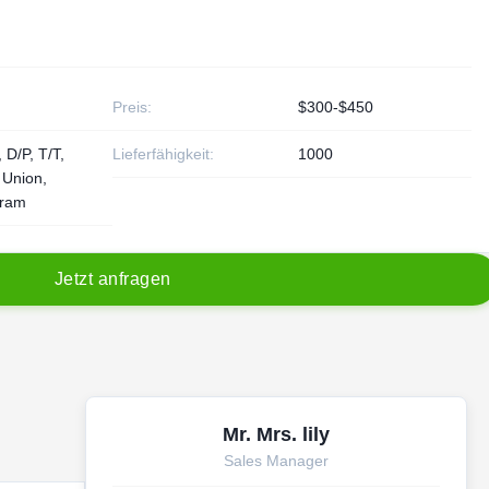
Preis:
$300-$450
 D/P, T/T,
Lieferfähigkeit:
1000
 Union,
ram
J
e
t
z
t
a
n
f
r
a
g
e
n
Mr. Mrs. lily
Sales Manager