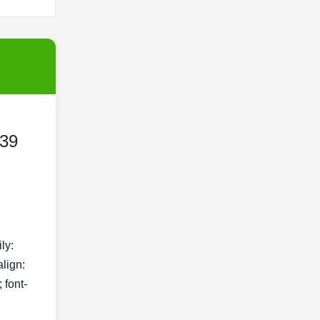
539
ily:
align:
 font-