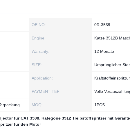
OE NO:
0R-3539
Engine:
Katze 3512B Masc
Warranty:
12 Monate
SIZE:
Ursprünglicher Sta
Application:
Kraftstoffeinspritzu
PAYMENT TEF:
Volle Vorauszahlun
 Verpackung
MOQ:
1РСS
njector für CAT 3508
,
Kategorie 3512 Treibstoffspritzer mit Garanti
spritzer für den Motor