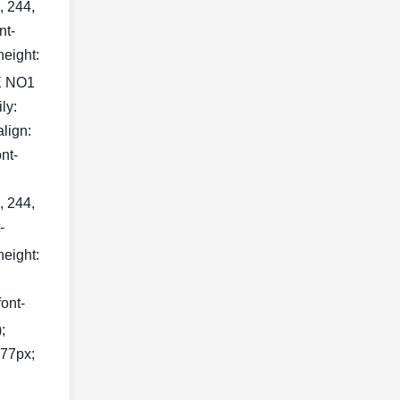
, 244,
nt-
height:
 NO1
ily:
align:
nt-
, 244,
-
height:
font-
;
377px;