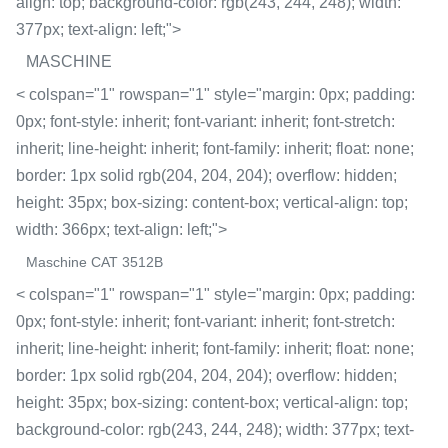
align: top; background-color: rgb(243, 244, 248); width:
377px; text-align: left;">
MASCHINE
< colspan="1" rowspan="1" style="margin: 0px; padding:
0px; font-style: inherit; font-variant: inherit; font-stretch:
inherit; line-height: inherit; font-family: inherit; float: none;
border: 1px solid rgb(204, 204, 204); overflow: hidden;
height: 35px; box-sizing: content-box; vertical-align: top;
width: 366px; text-align: left;">
Maschine CAT 3512B
< colspan="1" rowspan="1" style="margin: 0px; padding:
0px; font-style: inherit; font-variant: inherit; font-stretch:
inherit; line-height: inherit; font-family: inherit; float: none;
border: 1px solid rgb(204, 204, 204); overflow: hidden;
height: 35px; box-sizing: content-box; vertical-align: top;
background-color: rgb(243, 244, 248); width: 377px; text-