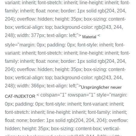
variant: inherit; font-stretch: inherit; line-height: inherit; font-
family: inherit; float: none; border: 1px solid rgb(204, 204,
204); overflow: hidden; height: 35px; box-sizing: content-
box; vertical-align: top; background-color: rgb(243, 244,
248); width: 377px; text-align: left;">
<
Material
style="margin: 0px; padding: 0px; font-style: inherit; font-
variant: inherit; font-stretch: inherit; line-height: inherit; font-
family: inherit; float: none; border: 1px solid rgb(204, 204,
204); overflow: hidden; height: 35px; box-sizing: content-
box; vertical-align: top; background-color: rgb(243, 244,
248); width: 366px; text-align: left;">
Ursprünglicher neuer
< colspan="1" rowspan="1" style="margin:
CAT-INJEKTOR
0px; padding: 0px; font-style: inherit; font-variant: inherit;
font-stretch: inherit; line-height: inherit; font-family: inherit;
float: none; border: 1px solid rgb(204, 204, 204); overflow:
hidden; height: 35px; box-sizing: content-box; vertical-