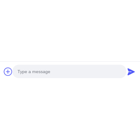
Kontakt-Detail:
FÜGEN Sie hinzu: Huangpu-Maschinerie-Stadt,
No.585-A, No.138, Südoststraße, Huangpu-Bezirk,
Guangzhou-Stadt,
Provinz Guangdong
Mobiltelefon: +86 13790195672 Whatsapp:: +86
13790195672
E-Mail: edwardswilliam1988@gmail.com
Schlagworte
Photo
Allgemeine Schienen-Kraftstoffeinspritzdüse
Cat Diesel Injectors
Dieselkraftstoff-Injektor
Video Call
Audio Call