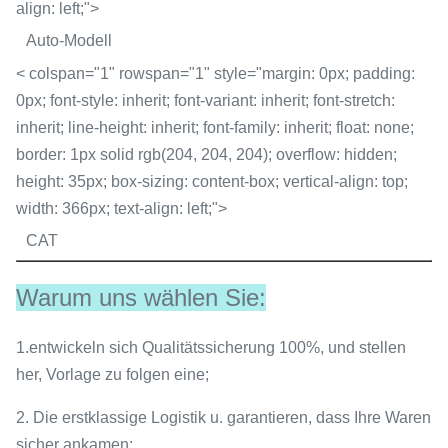
align: left;">
Auto-Modell
< colspan="1" rowspan="1" style="margin: 0px; padding:
0px; font-style: inherit; font-variant: inherit; font-stretch:
inherit; line-height: inherit; font-family: inherit; float: none;
border: 1px solid rgb(204, 204, 204); overflow: hidden;
height: 35px; box-sizing: content-box; vertical-align: top;
width: 366px; text-align: left;">
CAT
Warum uns wählen Sie:
1.
entwickeln sich Qualitätssicherung 100%, und stellen
her, Vorlage zu folgen eine;
2.
Die erstklassige Logistik u. garantieren, dass Ihre Waren
sicher ankamen;