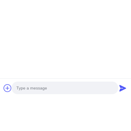
Kontakt-Detail:
FÜGEN Sie hinzu: Huangpu-Maschinerie-Stadt,
No.585-A, No.138, Südoststraße, Huangpu-Bezirk,
Guangzhou-Stadt,
Provinz Guangdong
Mobiltelefon: +86 13790195672 Whatsapp:: +86
13790195672
E-Mail: edwardswilliam1988@gmail.com
Schlagworte
Photo
Allgemeine Schienen-Kraftstoffeinspritzdüse