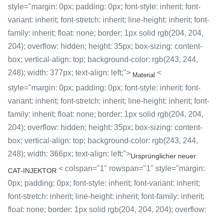
style="margin: 0px; padding: 0px; font-style: inherit; font-
variant: inherit; font-stretch: inherit; line-height: inherit; font-
family: inherit; float: none; border: 1px solid rgb(204, 204,
204); overflow: hidden; height: 35px; box-sizing: content-
box; vertical-align: top; background-color: rgb(243, 244,
248); width: 377px; text-align: left;">
<
Material
style="margin: 0px; padding: 0px; font-style: inherit; font-
variant: inherit; font-stretch: inherit; line-height: inherit; font-
family: inherit; float: none; border: 1px solid rgb(204, 204,
204); overflow: hidden; height: 35px; box-sizing: content-
box; vertical-align: top; background-color: rgb(243, 244,
248); width: 366px; text-align: left;">
Ursprünglicher neuer
< colspan="1" rowspan="1" style="margin:
CAT-INJEKTOR
0px; padding: 0px; font-style: inherit; font-variant: inherit;
font-stretch: inherit; line-height: inherit; font-family: inherit;
float: none; border: 1px solid rgb(204, 204, 204); overflow: