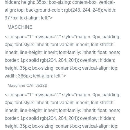
hidden; height: 35px; box-sizing: content-box; vertical-
align: top; background-color: rgb(243, 244, 248); width:
377px; text-align: left;">
MASCHINE
< colspan="1" rowspan="1" style="margin: 0px; padding:
0px; font-style: inherit; font-variant: inherit; font-stretch:
inherit; line-height: inherit; font-family: inherit; float: none;
border: 1px solid rgb(204, 204, 204); overflow: hidden;
height: 35px; box-sizing: content-box; vertical-align: top;
width: 366px; text-align: left;">
Maschine CAT 3512B
< colspan="1" rowspan="1" style="margin: 0px; padding:
0px; font-style: inherit; font-variant: inherit; font-stretch:
inherit; line-height: inherit; font-family: inherit; float: none;
border: 1px solid rgb(204, 204, 204); overflow: hidden;
height: 35px; box-sizing: content-box; vertical-align: top;