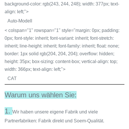
background-color: rgb(243, 244, 248); width: 377px; text-
align: left;">
Auto-Modell
< colspan="1" rowspan="1" style="margin: 0px; padding:
0px; font-style: inherit; font-variant: inherit; font-stretch:
inherit; line-height: inherit; font-family: inherit; float: none;
border: 1px solid rgb(204, 204, 204); overflow: hidden;
height: 35px; box-sizing: content-box; vertical-align: top;
width: 366px; text-align: left;">
CAT
Warum uns wählen Sie:
1.
Wir haben unsere eigene Fabrik und viele
Partnerfabriken: Fabrik direkt und Soem-Qualität.