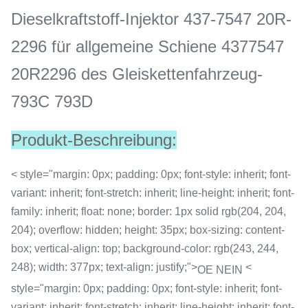
Dieselkraftstoff-Injektor 437-7547 20R-
2296 für allgemeine Schiene 4377547
20R2296 des Gleiskettenfahrzeug-
793C 793D
Produkt-Beschreibung:
< style="margin: 0px; padding: 0px; font-style: inherit; font-
variant: inherit; font-stretch: inherit; line-height: inherit; font-
family: inherit; float: none; border: 1px solid rgb(204, 204,
204); overflow: hidden; height: 35px; box-sizing: content-
box; vertical-align: top; background-color: rgb(243, 244,
248); width: 377px; text-align: justify;">
<
OE NEIN
style="margin: 0px; padding: 0px; font-style: inherit; font-
variant: inherit; font-stretch: inherit; line-height: inherit; font-