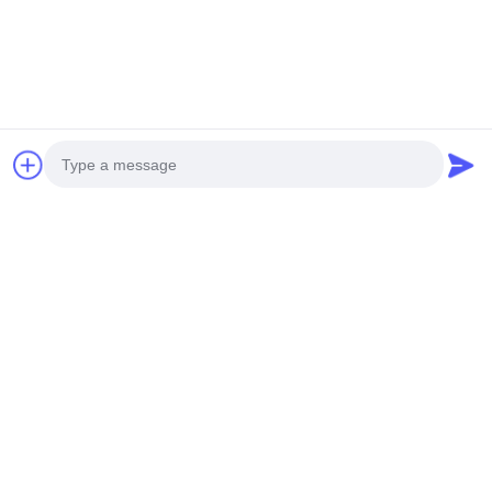
No.585-A, No.138, Südoststraße, Huangpu-Bezirk,
Guangzhou-Stadt,
Provinz Guangdong
Mobiltelefon: +86 13790195672 Whatsapp:: +86
13790195672
E-Mail: edwardswilliam1988@gmail.com
Schlagworte
Photo
Allgemeine Schienen-Kraftstoffeinspritzdüse
Cat Diesel Injectors
Dieselkraftstoff-Injektor
Video Call
Audio Call
Verwandte Produkte