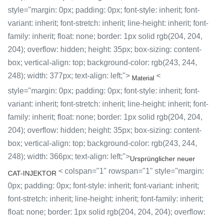
style="margin: 0px; padding: 0px; font-style: inherit; font-
variant: inherit; font-stretch: inherit; line-height: inherit; font-
family: inherit; float: none; border: 1px solid rgb(204, 204,
204); overflow: hidden; height: 35px; box-sizing: content-
box; vertical-align: top; background-color: rgb(243, 244,
248); width: 377px; text-align: left;">
<
Material
style="margin: 0px; padding: 0px; font-style: inherit; font-
variant: inherit; font-stretch: inherit; line-height: inherit; font-
family: inherit; float: none; border: 1px solid rgb(204, 204,
204); overflow: hidden; height: 35px; box-sizing: content-
box; vertical-align: top; background-color: rgb(243, 244,
248); width: 366px; text-align: left;">
Ursprünglicher neuer
< colspan="1" rowspan="1" style="margin:
CAT-INJEKTOR
0px; padding: 0px; font-style: inherit; font-variant: inherit;
font-stretch: inherit; line-height: inherit; font-family: inherit;
float: none; border: 1px solid rgb(204, 204, 204); overflow: