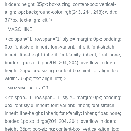
hidden; height: 35px; box-sizing: content-box; vertical-
align: top; background-color: rgb(243, 244, 248); width:
377px; text-align: left;">
MASCHINE
< colspan="1" rowspan="1" style="margin: 0px; padding:
0px; font-style: inherit; font-variant: inherit; font-stretch:
inherit; line-height: inherit; font-family: inherit; float: none;
border: 1px solid rgb(204, 204, 204); overflow: hidden;
height: 35px; box-sizing: content-box; vertical-align: top;
width: 366px; text-align: left;">
C9
Maschine CAT C7
< colspan="1" rowspan="1" style="margin: 0px; padding:
0px; font-style: inherit; font-variant: inherit; font-stretch:
inherit; line-height: inherit; font-family: inherit; float: none;
border: 1px solid rgb(204, 204, 204); overflow: hidden;
height: 35px; box-sizing: content-box; vertical-align: top;