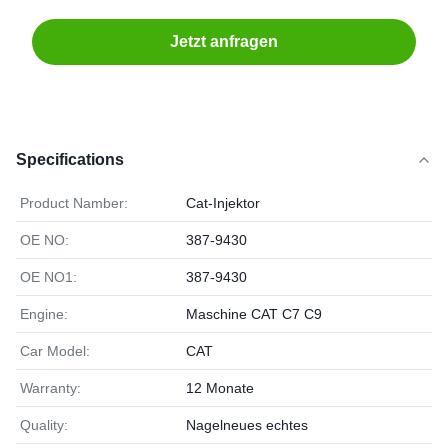
Jetzt anfragen
Specifications
Product Namber:
Cat-Injektor
OE NO:
387-9430
OE NO1:
387-9430
Engine:
Maschine CAT C7 C9
Car Model:
CAT
Warranty:
12 Monate
Quality:
Nagelneues echtes