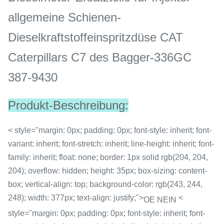
allgemeine Schienen-
Dieselkraftstoffeinspritzdüse CAT
Caterpillars C7 des Bagger-336GC
387-9430
Produkt-Beschreibung:
< style="margin: 0px; padding: 0px; font-style: inherit; font-
variant: inherit; font-stretch: inherit; line-height: inherit; font-
family: inherit; float: none; border: 1px solid rgb(204, 204,
204); overflow: hidden; height: 35px; box-sizing: content-
box; vertical-align: top; background-color: rgb(243, 244,
248); width: 377px; text-align: justify;">
<
OE NEIN
style="margin: 0px; padding: 0px; font-style: inherit; font-