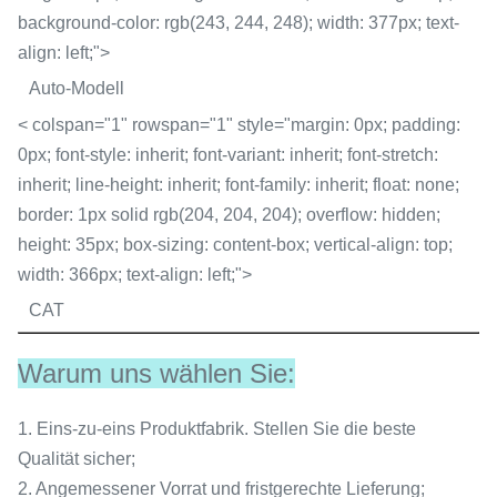
background-color: rgb(243, 244, 248); width: 377px; text-
align: left;">
Auto-Modell
< colspan="1" rowspan="1" style="margin: 0px; padding:
0px; font-style: inherit; font-variant: inherit; font-stretch:
inherit; line-height: inherit; font-family: inherit; float: none;
border: 1px solid rgb(204, 204, 204); overflow: hidden;
height: 35px; box-sizing: content-box; vertical-align: top;
width: 366px; text-align: left;">
CAT
Warum uns wählen Sie:
1.
Eins-zu-eins Produktfabrik. Stellen Sie die beste
Qualität sicher;
2.
Angemessener Vorrat und fristgerechte Lieferung;