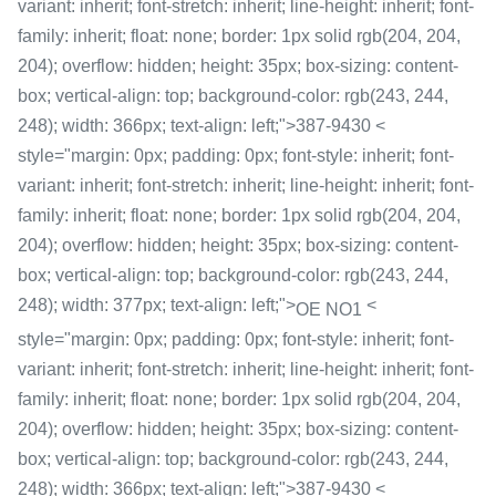
variant: inherit; font-stretch: inherit; line-height: inherit; font-
family: inherit; float: none; border: 1px solid rgb(204, 204,
204); overflow: hidden; height: 35px; box-sizing: content-
box; vertical-align: top; background-color: rgb(243, 244,
248); width: 366px; text-align: left;">387-9430 <
style="margin: 0px; padding: 0px; font-style: inherit; font-
variant: inherit; font-stretch: inherit; line-height: inherit; font-
family: inherit; float: none; border: 1px solid rgb(204, 204,
204); overflow: hidden; height: 35px; box-sizing: content-
box; vertical-align: top; background-color: rgb(243, 244,
248); width: 377px; text-align: left;">
<
OE NO1
style="margin: 0px; padding: 0px; font-style: inherit; font-
variant: inherit; font-stretch: inherit; line-height: inherit; font-
family: inherit; float: none; border: 1px solid rgb(204, 204,
204); overflow: hidden; height: 35px; box-sizing: content-
box; vertical-align: top; background-color: rgb(243, 244,
248); width: 366px; text-align: left;">387-9430 <