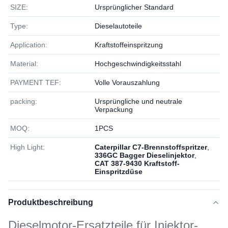
SIZE:
Ursprünglicher Standard
Type:
Dieselautoteile
Application:
Kraftstoffeinspritzung
Material:
Hochgeschwindigkeitsstahl
PAYMENT TEF:
Volle Vorauszahlung
packing:
Ursprüngliche und neutrale
Verpackung
MOQ:
1РСS
High Light:
Caterpillar C7-Brennstoffspritzer
,
336GC Bagger Dieselinjektor
,
CAT 387-9430 Kraftstoff-
Einspritzdüse
Produktbeschreibung
Dieselmotor-Ersatzteile für Injektor-