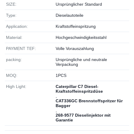
SIZE:
Ursprünglicher Standard
Type:
Dieselautoteile
Application:
Kraftstoffeinspritzung
Material:
Hochgeschwindigkeitsstahl
PAYMENT TEF:
Volle Vorauszahlung
packing:
Ursprüngliche und neutrale
Verpackung
MOQ:
1РСS
High Light:
Caterpillar C7 Diesel-
Kraftstoffeinspritzdüse
,
CAT336GC Brennstoffspritzer für
Bagger
,
268-9577 Dieselinjektor mit
Garantie