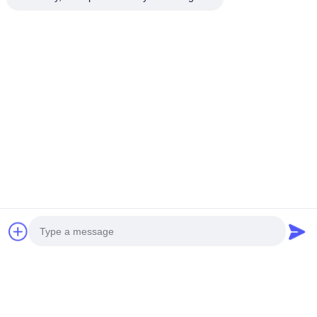
Kontakt-Detail:
FÜGEN Sie hinzu: Huangpu-Maschinerie-Stadt,
No.585-A, No.138, Südoststraße, Huangpu-Bezirk,
Guangzhou-Stadt,
Provinz Guangdong
Mobiltelefon: +86 13790195672 Whatsapp:: +86
13790195672
E-Mail: edwardswilliam1988@gmail.com
Schlagworte
Photo