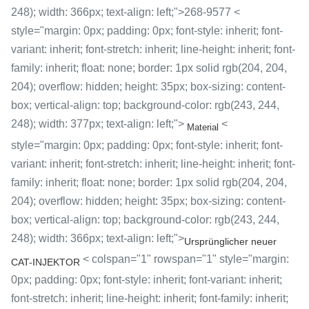
248); width: 366px; text-align: left;">268-9577 <
style="margin: 0px; padding: 0px; font-style: inherit; font-
variant: inherit; font-stretch: inherit; line-height: inherit; font-
family: inherit; float: none; border: 1px solid rgb(204, 204,
204); overflow: hidden; height: 35px; box-sizing: content-
box; vertical-align: top; background-color: rgb(243, 244,
248); width: 377px; text-align: left;">
<
Material
style="margin: 0px; padding: 0px; font-style: inherit; font-
variant: inherit; font-stretch: inherit; line-height: inherit; font-
family: inherit; float: none; border: 1px solid rgb(204, 204,
204); overflow: hidden; height: 35px; box-sizing: content-
box; vertical-align: top; background-color: rgb(243, 244,
248); width: 366px; text-align: left;">
Ursprünglicher neuer
< colspan="1" rowspan="1" style="margin:
CAT-INJEKTOR
0px; padding: 0px; font-style: inherit; font-variant: inherit;
font-stretch: inherit; line-height: inherit; font-family: inherit;