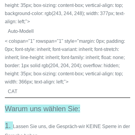
height: 35px; box-sizing: content-box; vertical-align: top;
background-color: rgb(243, 244, 248); width: 377px; text-
align: left;">
Auto-Modell
< colspan="1" rowspan="1" style="margin: 0px; padding:
0px; font-style: inherit; font-variant: inherit; font-stretch:
inherit; line-height: inherit; font-family: inherit; float: none;
border: 1px solid rgb(204, 204, 204); overflow: hidden;
height: 35px; box-sizing: content-box; vertical-align: top;
width: 366px; text-align: left;">
CAT
Warum uns wählen Sie:
1.
Lassen Sie uns, die Gespräch-wir KEINE Sperre in der