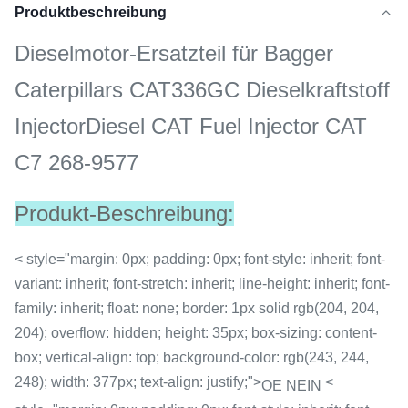
Produktbeschreibung
Dieselmotor-Ersatzteil für Bagger
Caterpillars CAT336GC Dieselkraftstoff
InjectorDiesel CAT Fuel Injector CAT
C7 268-9577
Produkt-Beschreibung:
< style="margin: 0px; padding: 0px; font-style: inherit; font-
variant: inherit; font-stretch: inherit; line-height: inherit; font-
family: inherit; float: none; border: 1px solid rgb(204, 204,
204); overflow: hidden; height: 35px; box-sizing: content-
box; vertical-align: top; background-color: rgb(243, 244,
248); width: 377px; text-align: justify;">
<
OE NEIN