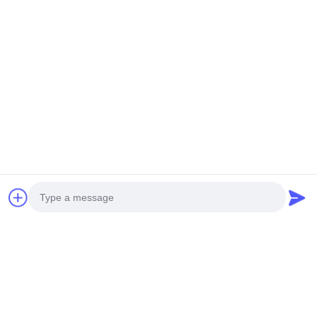
Kontakt-Detail:
FÜGEN Sie hinzu: Huangpu-Maschinerie-Stadt,
No.585-A, No.138, Südoststraße, Huangpu-Bezirk,
Guangzhou-Stadt,
Provinz Guangdong
Mobiltelefon: +86 13790195672 Whatsapp:: +86
13790195672
E-Mail: edwardswilliam1988@gmail.com
Schlagworte
Photo
Allgemeine Schienen-Kraftstoffeinspritzdüse
Cat Diesel Injectors
Dieselkraftstoff-Injektor
Video Call