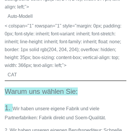
align: left;">
Auto-Modell
< colspan="1" rowspan="1" style="margin: 0px; padding:
0px; font-style: inherit; font-variant: inherit; font-stretch:
inherit; line-height: inherit; font-family: inherit; float: none;
border: 1px solid rgb(204, 204, 204); overflow: hidden;
height: 35px; box-sizing: content-box; vertical-align: top;
width: 366px; text-align: left;">
CAT
Warum uns wählen Sie:
1.
Wir haben unsere eigene Fabrik und viele
Partnerfabriken: Fabrik direkt und Soem-Qualität.
2. Wir haben unseren eigenen Berufsspediteur: Schnelle