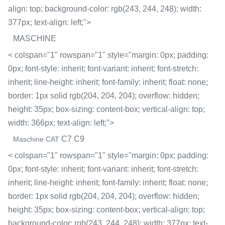
align: top; background-color: rgb(243, 244, 248); width:
377px; text-align: left;">
MASCHINE
< colspan="1" rowspan="1" style="margin: 0px; padding:
0px; font-style: inherit; font-variant: inherit; font-stretch:
inherit; line-height: inherit; font-family: inherit; float: none;
border: 1px solid rgb(204, 204, 204); overflow: hidden;
height: 35px; box-sizing: content-box; vertical-align: top;
width: 366px; text-align: left;">
C7 C9
Maschine CAT
< colspan="1" rowspan="1" style="margin: 0px; padding:
0px; font-style: inherit; font-variant: inherit; font-stretch:
inherit; line-height: inherit; font-family: inherit; float: none;
border: 1px solid rgb(204, 204, 204); overflow: hidden;
height: 35px; box-sizing: content-box; vertical-align: top;
background-color: rgb(243, 244, 248); width: 377px; text-