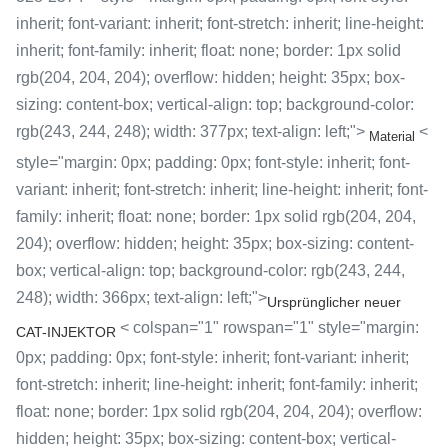
inherit; font-variant: inherit; font-stretch: inherit; line-height:
inherit; font-family: inherit; float: none; border: 1px solid
rgb(204, 204, 204); overflow: hidden; height: 35px; box-
sizing: content-box; vertical-align: top; background-color:
rgb(243, 244, 248); width: 377px; text-align: left;">
<
Material
style="margin: 0px; padding: 0px; font-style: inherit; font-
variant: inherit; font-stretch: inherit; line-height: inherit; font-
family: inherit; float: none; border: 1px solid rgb(204, 204,
204); overflow: hidden; height: 35px; box-sizing: content-
box; vertical-align: top; background-color: rgb(243, 244,
248); width: 366px; text-align: left;">
Ursprünglicher neuer
< colspan="1" rowspan="1" style="margin:
CAT-INJEKTOR
0px; padding: 0px; font-style: inherit; font-variant: inherit;
font-stretch: inherit; line-height: inherit; font-family: inherit;
float: none; border: 1px solid rgb(204, 204, 204); overflow:
hidden; height: 35px; box-sizing: content-box; vertical-