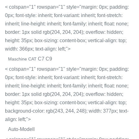
< colspan="1" rowspan="1" style="margin: 0px; padding:
0px; font-style: inherit; font-variant: inherit; font-stretch:
inherit; line-height: inherit; font-family: inherit; float: none;
border: 1px solid rgb(204, 204, 204); overflow: hidden;
height: 35px; box-sizing: content-box; vertical-align: top;
width: 366px; text-align: left;">
C7 C9
Maschine CAT
< colspan="1" rowspan="1" style="margin: 0px; padding:
0px; font-style: inherit; font-variant: inherit; font-stretch:
inherit; line-height: inherit; font-family: inherit; float: none;
border: 1px solid rgb(204, 204, 204); overflow: hidden;
height: 35px; box-sizing: content-box; vertical-align: top;
background-color: rgb(243, 244, 248); width: 377px; text-
align: left;">
Auto-Modell