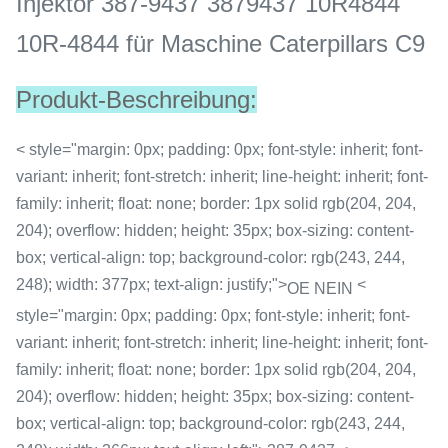
Injektor 387-9437 3879437 10R4844
10R-4844 für Maschine Caterpillars C9
Produkt-Beschreibung:
< style="margin: 0px; padding: 0px; font-style: inherit; font-
variant: inherit; font-stretch: inherit; line-height: inherit; font-
family: inherit; float: none; border: 1px solid rgb(204, 204,
204); overflow: hidden; height: 35px; box-sizing: content-
box; vertical-align: top; background-color: rgb(243, 244,
248); width: 377px; text-align: justify;">
<
OE NEIN
style="margin: 0px; padding: 0px; font-style: inherit; font-
variant: inherit; font-stretch: inherit; line-height: inherit; font-
family: inherit; float: none; border: 1px solid rgb(204, 204,
204); overflow: hidden; height: 35px; box-sizing: content-
box; vertical-align: top; background-color: rgb(243, 244,