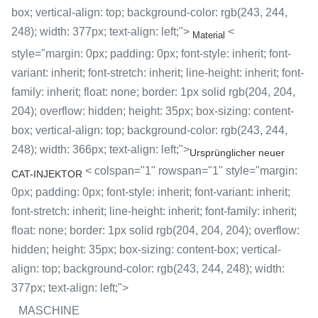
box; vertical-align: top; background-color: rgb(243, 244,
248); width: 377px; text-align: left;">
<
Material
style="margin: 0px; padding: 0px; font-style: inherit; font-
variant: inherit; font-stretch: inherit; line-height: inherit; font-
family: inherit; float: none; border: 1px solid rgb(204, 204,
204); overflow: hidden; height: 35px; box-sizing: content-
box; vertical-align: top; background-color: rgb(243, 244,
248); width: 366px; text-align: left;">
Ursprünglicher neuer
< colspan="1" rowspan="1" style="margin:
CAT-INJEKTOR
0px; padding: 0px; font-style: inherit; font-variant: inherit;
font-stretch: inherit; line-height: inherit; font-family: inherit;
float: none; border: 1px solid rgb(204, 204, 204); overflow:
hidden; height: 35px; box-sizing: content-box; vertical-
align: top; background-color: rgb(243, 244, 248); width:
377px; text-align: left;">
MASCHINE