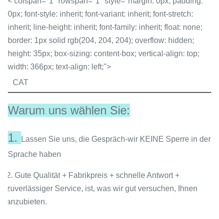
< colspan="1" rowspan="1" style="margin: 0px; padding:
0px; font-style: inherit; font-variant: inherit; font-stretch:
inherit; line-height: inherit; font-family: inherit; float: none;
border: 1px solid rgb(204, 204, 204); overflow: hidden;
height: 35px; box-sizing: content-box; vertical-align: top;
width: 366px; text-align: left;">
CAT
Warum uns wählen Sie:
1.
Lassen Sie uns, die Gespräch-wir KEINE Sperre in der
Sprache haben
2. Gute Qualität + Fabrikpreis + schnelle Antwort +
zuverlässiger Service, ist, was wir gut versuchen, Ihnen
anzubieten.