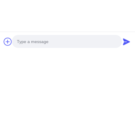
No.585-A, No.138, Südoststraße, Huangpu-Bezirk,
Guangzhou-Stadt,
Provinz Guangdong
Mobiltelefon: +86 13790195672 Whatsapp:: +86
13790195672
E-Mail: edwardswilliam1988@gmail.com
Schlagworte
Photo
Allgemeine Schienen-Kraftstoffeinspritzdüse
Cat Diesel Injectors
Dieselkraftstoff-Injektor
Video Call
Audio Call
Verwandte Produkte